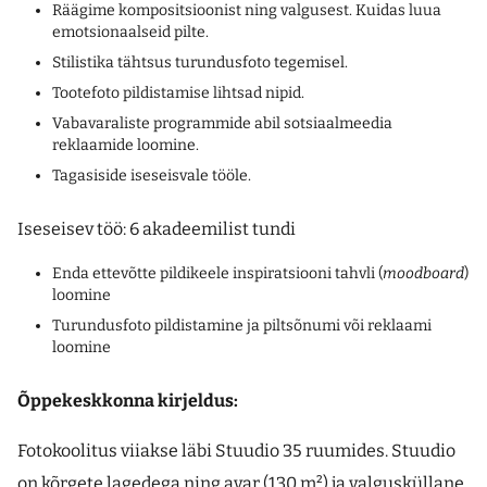
Räägime kompositsioonist ning valgusest. Kuidas luua
emotsionaalseid pilte.
Stilistika tähtsus turundusfoto tegemisel.
Tootefoto pildistamise lihtsad nipid.
Vabavaraliste programmide abil sotsiaalmeedia
reklaamide loomine.
Tagasiside iseseisvale tööle.
Iseseisev töö: 6 akadeemilist tundi
Enda ettevõtte pildikeele inspiratsiooni tahvli (
moodboard
)
loomine
Turundusfoto pildistamine ja piltsõnumi või reklaami
loomine
Õppekeskkonna kirjeldus:
Fotokoolitus viiakse läbi Stuudio 35 ruumides. Stuudio
on kõrgete lagedega ning avar (130 m²) ja valgusküllane.