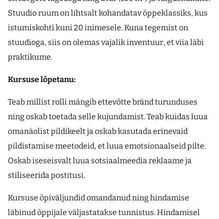
Stuudio ruum on lihtsalt kohandatav õppeklassiks, kus
istumiskohti kuni 20 inimesele. Kuna tegemist on
stuudioga, siis on olemas vajalik inventuur, et viia läbi
praktikume.
Kursuse lõpetanu:
Teab millist rolli mängib ettevõtte bränd turunduses
ning oskab toetada selle kujundamist. Teab kuidas luua
omanäolist pildikeelt ja oskab kasutada erinevaid
pildistamise meetodeid, et luua emotsionaalseid pilte.
Oskab iseseisvalt luua sotsiaalmeedia reklaame ja
stiliseerida postitusi.
Kursuse õpiväljundid omandanud ning hindamise
läbinud õppijale väljastatakse tunnistus. Hindamisel