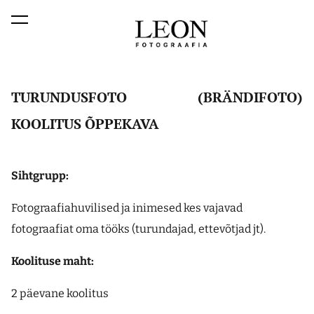
lisati ostukorvi.
Vaata ostukorvi
TURUNDUSFOTO (BRÄNDIFOTO)
KOOLITUS ÕPPEKAVA
Sihtgrupp:
Fotograafiahuvilised ja inimesed kes vajavad
fotograafiat oma tööks (turundajad, ettevõtjad jt).
Koolituse maht:
2 päevane koolitus