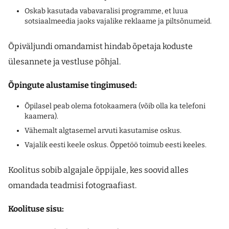
Oskab kasutada vabavaralisi programme, et luua
sotsiaalmeedia jaoks vajalike reklaame ja piltsõnumeid.
Õpiväljundi omandamist hindab õpetaja koduste
ülesannete ja vestluse põhjal.
Õpingute alustamise tingimused:
Õpilasel peab olema fotokaamera (võib olla ka telefoni
kaamera).
Vähemalt algtasemel arvuti kasutamise oskus.
Vajalik eesti keele oskus. Õppetöö toimub eesti keeles.
Koolitus sobib algajale õppijale, kes soovid alles
omandada teadmisi fotograafiast.
Koolituse sisu: