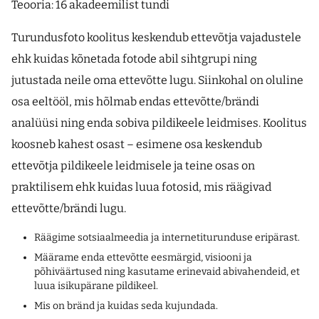
Teooria: 16 akadeemilist tundi
Turundusfoto koolitus keskendub ettevõtja vajadustele
ehk kuidas kõnetada fotode abil sihtgrupi ning
jutustada neile oma ettevõtte lugu. Siinkohal on oluline
osa eeltööl, mis hõlmab endas ettevõtte/brändi
analüüsi ning enda sobiva pildikeele leidmises. Koolitus
koosneb kahest osast – esimene osa keskendub
ettevõtja pildikeele leidmisele ja teine osas on
praktilisem ehk kuidas luua fotosid, mis räägivad
ettevõtte/brändi lugu.
Räägime sotsiaalmeedia ja internetiturunduse eripärast.
Määrame enda ettevõtte eesmärgid, visiooni ja
põhiväärtused ning kasutame erinevaid abivahendeid, et
luua isikupärane pildikeel.
Mis on bränd ja kuidas seda kujundada.