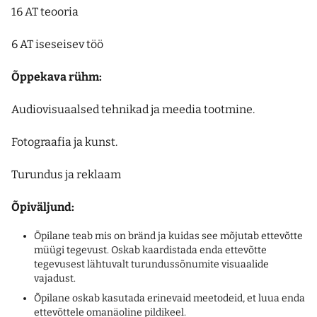
16 AT teooria
6 AT iseseisev töö
Õppekava rühm:
Audiovisuaalsed tehnikad ja meedia tootmine.
Fotograafia ja kunst.
Turundus ja reklaam
Õpiväljund:
Õpilane teab mis on bränd ja kuidas see mõjutab ettevõtte
müügi tegevust. Oskab kaardistada enda ettevõtte
tegevusest lähtuvalt turundussõnumite visuaalide
vajadust.
Õpilane oskab kasutada erinevaid meetodeid, et luua enda
ettevõttele omanäoline pildikeel.