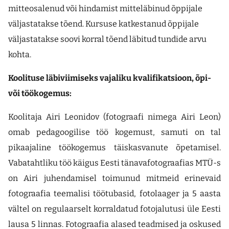
mitteosalenud või hindamist mitteläbinud õppijale
väljastatakse tõend. Kursuse katkestanud õppijale
väljastatakse soovi korral tõend läbitud tundide arvu
kohta.
Koolituse läbiviimiseks vajaliku kvalifikatsioon, õpi-
või töökogemus:
Koolitaja Airi Leonidov (fotograafi nimega Airi Leon)
omab pedagoogilise töö kogemust, samuti on tal
pikaajaline töökogemus täiskasvanute õpetamisel.
Vabatahtliku töö käigus Eesti tänavafotograafias MTÜ-s
on Airi juhendamisel toimunud mitmeid erinevaid
fotograafia teemalisi töötubasid, fotolaager ja 5 aasta
vältel on regulaarselt korraldatud fotojalutusi üle Eesti
lausa 5 linnas. Fotograafia alased teadmised ja oskused