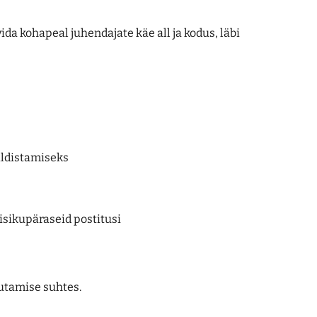
ida kohapeal juhendajate käe all ja kodus, läbi
ildistamiseks
isikupäraseid postitusi
utamise suhtes.