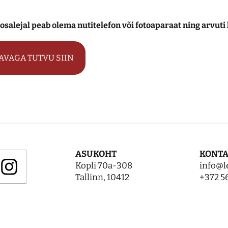
 osalejal peab olema nutitelefon või fotoaparaat ning arvut
AVAGA TUTVU SIIN
ASUKOHT
KONT
Kopli 70a-308
info@l
Tallinn, 10412
+372 5