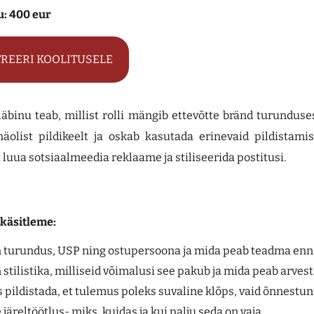
u: 400 eur
TREERI KOOLITUSELE
läbinu teab, millist rolli mängib ettevõtte bränd turundus
äolist pildikeelt ja oskab kasutada erinevaid pildistami
t luua sotsiaalmeedia reklaame ja stiliseerida postitusi.
 käsitleme:
 turundus, USP ning ostupersoona ja mida peab teadma enn
 stilistika, milliseid võimalusi see pakub ja mida peab arve
 pildistada, et tulemus poleks suvaline klõps, vaid õnnestun
e järeltöötlus- miks, kuidas ja kui palju seda on vaja