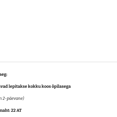
aeg:
ävad lepitakse kokku koos õpilasega
on 2-päevane)
maht: 22 AT