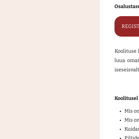
Osalustas
REGIS
Koolituse 
luua oman
iseseisval
Koolitusel
Mis on
Mis on
Kuidas
Piltid