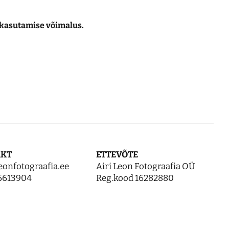
i kasutamise võimalus.
AKT
ETTEVÕTE
eonfotograafia.ee
Airi Leon Fotograafia OÜ
6613904
Reg.kood 16282880