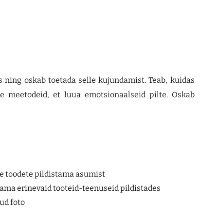
es ning oskab toetada selle kujundamist. Teab, kuidas
se meetodeid, et luua emotsionaalseid pilte. Oskab
e toodete pildistama asumist
stama erinevaid tooteid-teenuseid pildistades
ud foto