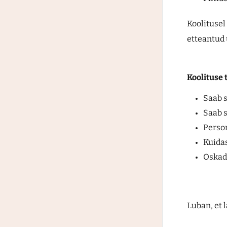
Koolitusel 
etteantud 
Koolituse 
Saab s
Saab s
Person
Kuidas
Oskad 
Luban, et 