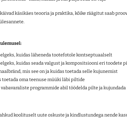
käivad käsikäes teooria ja praktika, kõike räägitut saab proov
ülesannete.
tulemusel:
elgeks, kuidas läheneda tootefotole kontseptuaalselt
elgeks, kuidas seada valgust ja kompositsiooni eri toodete p
aalbränd, mis see on ja kuidas toetada selle kujunemist
 toetada oma teenuse müüki läbi piltide
vabavaraliste programmide abil töödelda pilte ja kujundada 
lahkud koolituselt uute oskuste ja kindlustundega nende kas